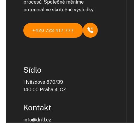
procesů. Společně měníme
potenciál ve skutečné výsledky.
+420 723 417 777
Sídlo
Hvězdova 870/39
140 00 Praha 4, CZ
Kontakt
info@drill.cz