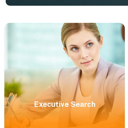
Executive Search
Background Check