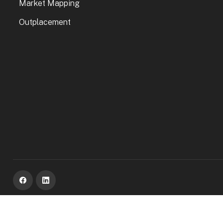
Market Mapping
Outplacement
Čeština
Slovenčina
English