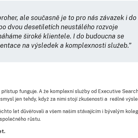
roher, ale současně je to pro nás závazek i do
e po dvou desetiletích neustálého rozvoje
máháme široké klientele. I do budoucna se
rientace na výsledek a komplexnosti služeb.”
áš přístup funguje. A že komplexní služby od Executive Search
ysl jen tehdy, když za nimi stojí zkušenosti a reálné výsle
hto let důvěřovali a všem našim stávajícím i bývalým koleg
 společného růstu.
et.