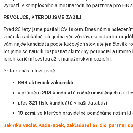
vyrostli v komplexního a mezinárodního partnera pro HR s
REVOLUCE, KTEROU JSME ZAŽILI
Před 20 lety jsme posílali CV faxem. Dnes nám s nalezení
změnila radikálně, ale jedna věc zůstává konstantní:
nejdůl
vám najde kandidáta podle klíčových slov, ale jen člověk r
let jsme se naučili rozpoznat skutečný potenciál a umíme 
jejich kariérní cestou až k manažerským pozicím.
čísla za nás mluví jasně:
664 aktivních zákazníků
v průměru
208 kandidátů ročně umístěných
na klí
přes
321 tisíc kandidátů
v naší databázi
19 zemí
, ve kterých pravidelně pomáháme našim kl
Jak říká Václav Kadeřábek, zakladatel a řídící partner s