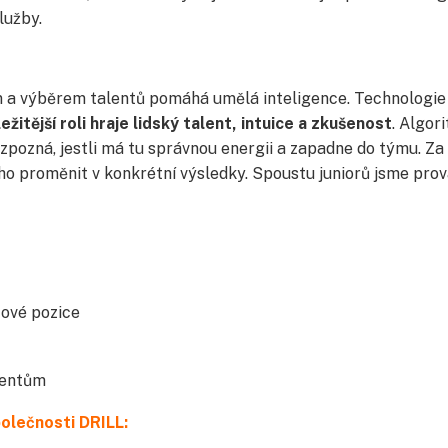
lužby.
m a výběrem talentů pomáhá umělá inteligence. Technologie
ežitější roli hraje lidský talent, intuice a zkušenost
. Algor
ozpozná, jestli má tu správnou energii a zapadne do týmu. Za
ho proměnit v konkrétní výsledky. Spoustu juniorů jsme prov
čové pozice
ientům
polečnosti DRILL: