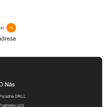
ŠÍ
adrese
O Nás
Poradna DRILL
Podmínky užití