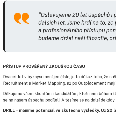
“Oslavujeme 20 let úspěchů i p
dalších let. Jsme hrdí na to, ž
a profesionálního přístupu po
budeme držet naší filozofie, o
PŘÍSTUP PROVĚŘENÝ ZKOUŠKOU ČASU
Dvacet let v byznysu není jen číslo, je to důkaz toho, že n
Recruitment a Market Mapping, až po Outplacement mají sm
Děkujeme všem klientům i kandidátům, kteří nám během těc
se na našem úspěchu podíleli. A těšíme se na další dekády
DRILL – měníme potenciál ve skutečné výsledky. Už 20 l