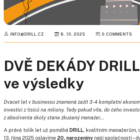
INFO@DRILL.CZ
8. 10. 2025
0 COMMENTS
DVĚ DEKÁDY DRILL(
ve výsledky
Dvacet let v businessu znamená zažít 3-4 kompletní ekonom
investici z tisíců na miliony. Tedy pokud víte, do čeho inves
z absolventa školy stane zkušený manažer…
A právě tolik let už pomáhá
DRILL
, kvalitním manažerům, 
13. října 2025 oslavíme
20. narozeniny
naší společnosti – d