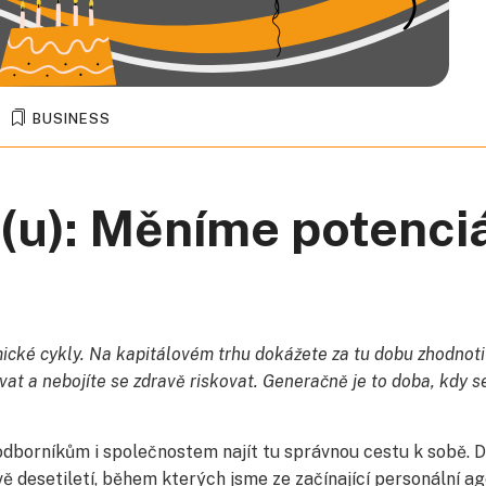
BUSINESS
u): Měníme potenci
ické cykly. Na kapitálovém trhu dokážete za tu dobu zhodnoti
tovat a nebojíte se zdravě riskovat. Generačně je to doba, kdy s
odborníkům i společnostem najít tu správnou cestu k sobě. 
vě desetiletí, během kterých jsme ze začínající personální a