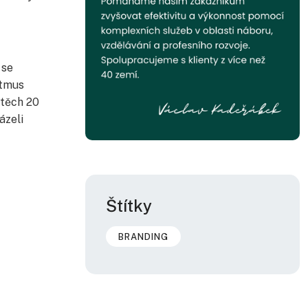
 se
itmus
 těch 20
ázeli
Štítky
BRANDING