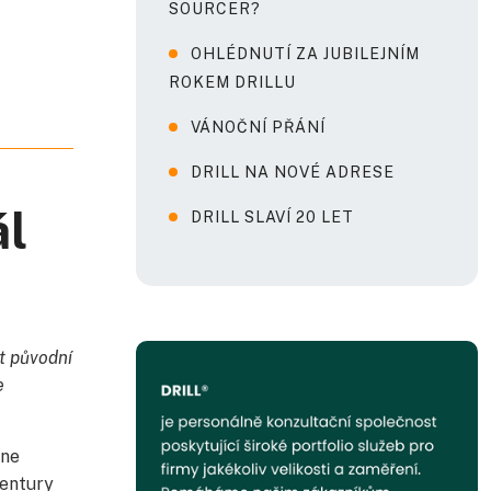
SOURCER?
OHLÉDNUTÍ ZA JUBILEJNÍM
ROKEM DRILLU
VÁNOČNÍ PŘÁNÍ
DRILL NA NOVÉ ADRESE
ál
DRILL SLAVÍ 20 LET
t původní
e
Dne
gentury