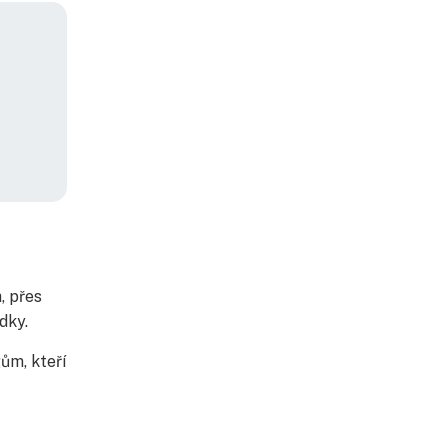
, přes
dky.
ům, kteří