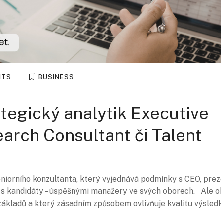
NTS
BUSINESS
ategický analytik Executive
earch Consultant či Talent
seniorního konzultanta, který vyjednává podmínky s CEO, pre
se s kandidáty – úspěšnými manažery ve svých oborech. Ale 
 základů a který zásadním způsobem ovlivňuje kvalitu výsledk