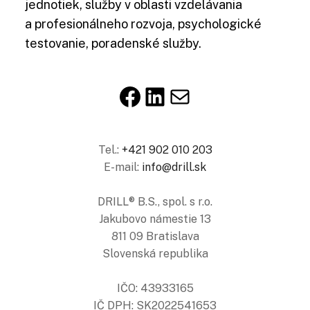
jednotiek, služby v oblasti vzdelávania
a profesionálneho rozvoja, psychologické
testovanie, poradenské služby.
Facebook
LinkedIn
E-mail
Tel.:
+421 902 010 203
E-mail:
info@drill.sk
DRILL® B.S., spol. s r.o.
Jakubovo námestie 13
811 09 Bratislava
Slovenská republika
IČO: 43933165
IČ DPH: SK2022541653